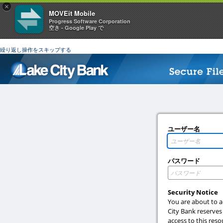
×
MOVEit Mobile
Progress Software Corporation
空き - Google Play で
繰り返し操作をスキップする
ユーザー名
パスワード
Security Notice
You are about to a
City Bank reserves
access to this reso