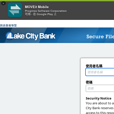
×
MOVEit Mobile
Progress Software Corporation
可用 - 在 Google Play 上
跳過重複導覽
使用者名稱
密碼
Security Notice
You are about to a
City Bank reserves
access to this reso