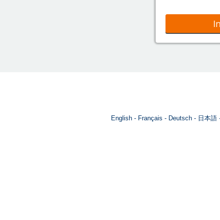
I
English
Français
Deutsch
日本語